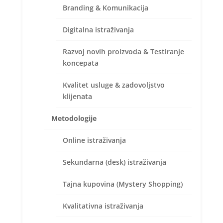
Branding & Komunikacija
Digitalna istraživanja
Razvoj novih proizvoda & Testiranje
koncepata
Kvalitet usluge & zadovoljstvo
klijenata
Metodologije
Online istraživanja
Sekundarna (desk) istraživanja
Tajna kupovina (Mystery Shopping)
U prisustvu više od 200 stručnjaka iz oblasti
Kvalitativna istraživanja
marketinga i komunikacija, iz više od 65 agencija i 58
kompanija iz celog regiona, uspešno je održan drugi