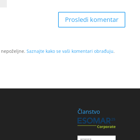
o nepoželjne.
Saznajte kako se vaši komentari obrađuju
.
Članstvo