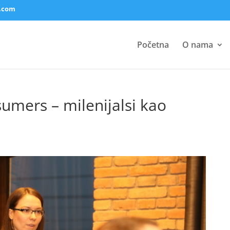
.com
Početna
O nama
umers – milenijalsi kao