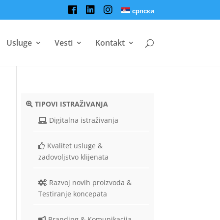
српски
Usluge
Vesti
Kontakt
TIPOVI ISTRAŽIVANJA
Digitalna istraživanja
Kvalitet usluge &
zadovoljstvo klijenata
Razvoj novih proizvoda &
Testiranje koncepata
Branding & Komunikacija