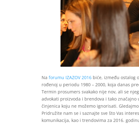
Na
forumu IZAZOV 2016
biće, između ostalog o
rođenoj u periodu 1980 – 2000, koja danas pre
Termin prosumers svakako nije nov, ali se njeg
advokati proizvoda i brendova i tako značajno
činjenica koju ne možemo ignorisati. Gledajmo n
Pridružite nam se i saznajte sve što Vas intere
komunikacija, kao i trendovima za 2016. godin