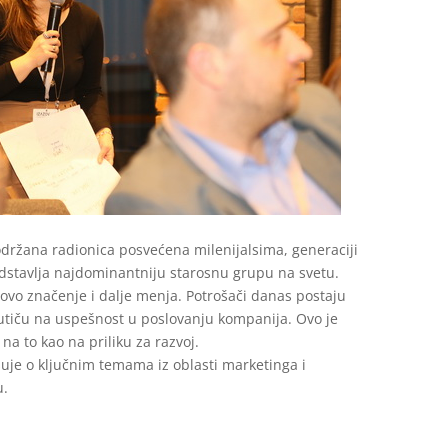
držana radionica posvećena milenijalsima, generaciji
dstavlja najdominantniju starosnu grupu na svetu.
ovo značenje i dalje menja. Potrošači danas postaju
 utiču na uspešnost u poslovanju kompanija. Ovo je
a to kao na priliku za razvoj.
suje o ključnim temama iz oblasti marketinga i
u.