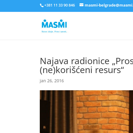
+381 11 33 90 846
masmi-belgrade@masmi
Najava radionice „Pros
(ne)korišćeni resurs“
jan 26, 2016