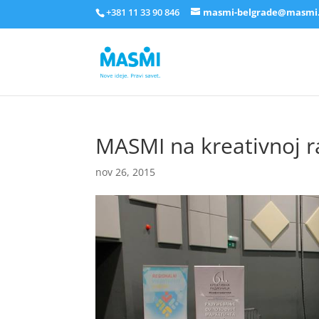
+381 11 33 90 846
masmi-belgrade@masmi
MASMI na kreativnoj rad
nov 26, 2015