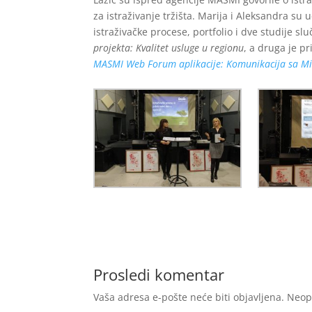
za istraživanje tržišta. Marija i Aleksandra s
istraživačke procese, portfolio i dve studije slu
projekta: Kvalitet usluge u regionu
, a druga je p
MASMI Web Forum aplikacije: Komunikacija sa M
Prosledi komentar
Vaša adresa e-pošte neće biti objavljena.
Neop