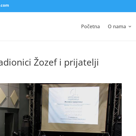
.com
Početna
O nama
ionici Žozef i prijatelji