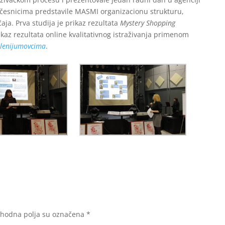
u učesnicima predstavile MASMI organizacionu strukturu,
čaja. Prva studija je prikaz rezultata
Mystery Shopping
rikaz rezultata online kvalitativnog istraživanja primenom
ilenijumovcima
.
hodna polja su označena
*