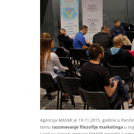
Agencija MASMI je 19.11.2015. godine u Pančev
temu
razumevanje filozofije marketinga
u org
Lazić su ispred agencije MASMI govorile o istr