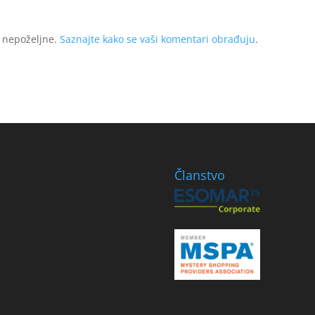
o nepoželjne.
Saznajte kako se vaši komentari obrađuju
.
Članstvo