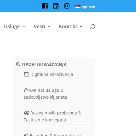
српски
Usluge
Vesti
Kontakt
TIPOVI ISTRAŽIVANJA
Digitalna istraživanja
Kvalitet usluge &
zadovoljstvo klijenata
Razvoj novih proizvoda &
Testiranje koncepata
Branding & Komunikacija