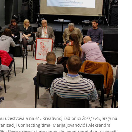
u učestvovala na 61. Kreativnoj radionici
Žozef i Prijatelji
na
anizaciji Connecting tima. Marija Jovanović i Aleksandra
aživačkom procesu i prezentovale jedan radni dan u agenciji